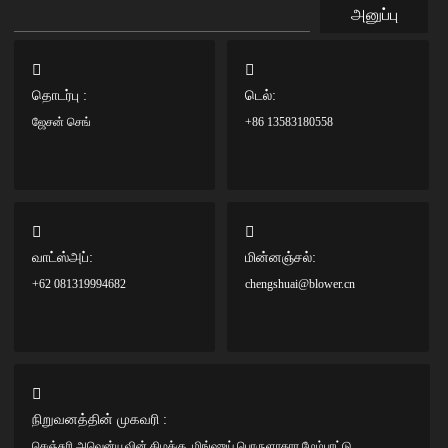
அனுப்பு
தொடர்பு :
டெல்:
ஜேசன் செங்
+86 13583180558
வாட்ஸ்அப்:
மின்னஞ்சல்:
+62 081319994682
chengshuai@blower.cn
நிறுவனத்தின் முகவரி :
செஞ்சுரி அவென்யூவின் கிழக்கு, மிங்ஷுய் பொருளாதார மேம்பாட்டு